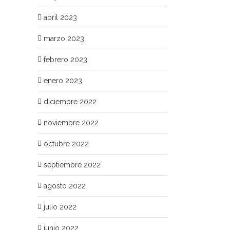
abril 2023
marzo 2023
febrero 2023
enero 2023
diciembre 2022
noviembre 2022
octubre 2022
septiembre 2022
agosto 2022
julio 2022
junio 2022