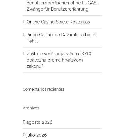
Benutzeroberflächen ohne LUGAS-
Zwänge für Benutzererfahrung
Online Casino Spiele Kostenlos
Pinco Casino-də Davamlı Tətbiqlər:
Təhlil
Zašto je verifikacija računa (KYC)
obavezna prema hrvatskom
zakonu?
Comentarios recientes
Archivos
agosto 2026
julio 2026