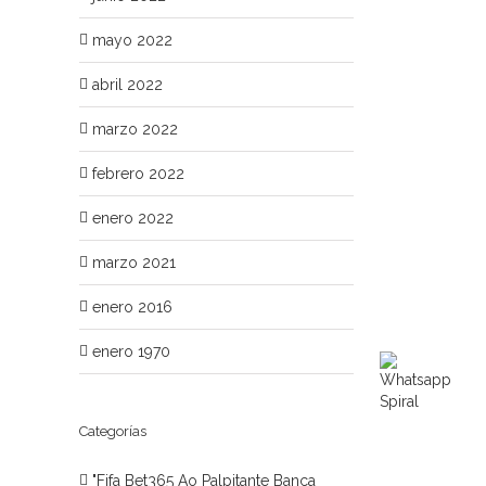
mayo 2022
abril 2022
marzo 2022
febrero 2022
enero 2022
marzo 2021
enero 2016
enero 1970
Categorías
"Fifa Bet365 Ao Palpitante Banca