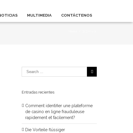
NOTICIAS
MULTIMEDIA
CONTÁCTENOS
Home
/
コニベット
Entradas recientes
Comment identifier une plateforme
de casino en ligne frauduleuse
rapidement et facilement?
Die Vorteile flüssiger