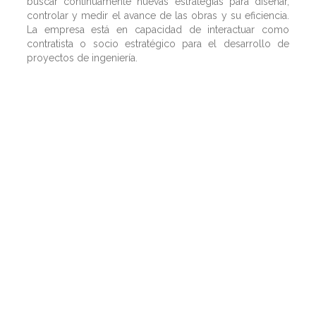
buscar continuamente nuevas estrategias para diseñar,
controlar y medir el avance de las obras y su eficiencia.
La empresa está en capacidad de interactuar como
contratista o socio estratégico para el desarrollo de
proyectos de ingeniería.
Con gestión en la
calidad
del producto, enfoque
en la
satisfacción del cliente
y énfasis en la
seguridad y salud en el trabajo
, SPIRAL
INGENIERÍA, ha logrado mantener reconocidos
clientes institucionales, consultores y
constructores con generación de contratos de
manera regular y permanente.