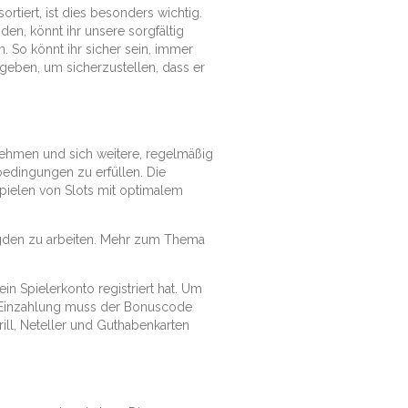
tiert, ist dies besonders wichtig.
n, könnt ihr unsere sorgfältig
. So könnt ihr sicher sein, immer
ugeben, um sicherzustellen, dass er
nehmen und sich weitere, regelmäßig
edingungen zu erfüllen. Die
pielen von Slots mit optimalem
agden zu arbeiten. Mehr zum Thema
 Spielerkonto registriert hat. Um
r Einzahlung muss der Bonuscode
ill, Neteller und Guthabenkarten