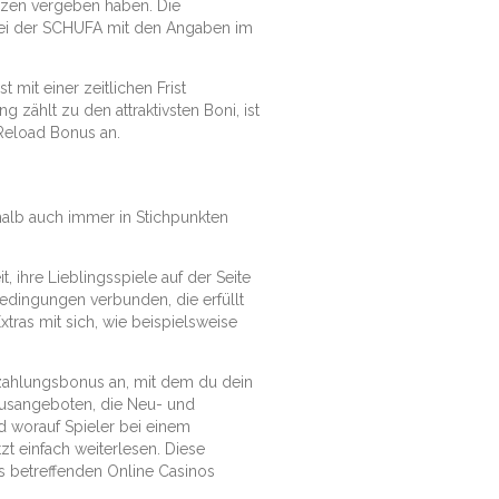
enzen vergeben haben. Die
 bei der SCHUFA mit den Angaben im
mit einer zeitlichen Frist
zählt zu den attraktivsten Boni, ist
 Reload Bonus an.
halb auch immer in Stichpunkten
 ihre Lieblingsspiele auf der Seite
dingungen verbunden, die erfüllt
as mit sich, wie beispielsweise
zahlungsbonus an, mit dem du dein
nusangeboten, die Neu- und
d worauf Spieler bei einem
zt einfach weiterlesen. Diese
betreffenden Online Casinos