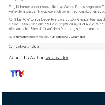
Es gibt immer wieder spezielle Live Casino Bonus Angebote für
Außerdem werden Freispiele auch gern in Sonderaktionen ausg
50 % bis 50 € würde bedeuten, dass du 100 € einzahlen muss
Online Casino dich allein für die Registrierung und Anmeldung
dich ausschließlich dafür auf dem Portal registrieren, um im
By
webmaster
|
octubre 5th, 2025
|
Sin categoría
|
0 Comments
Comparte esta noticia!
About the Author:
webmaster