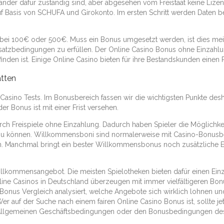
sländer dafür zuständig sind, aber abgesehen vom Freistaat keine Liz
 auf Basis von SCHUFA und Girokonto. Im ersten Schritt werden Daten
bei 100€ oder 500€. Muss ein Bonus umgesetzt werden, ist dies meist 
tzbedingungen zu erfüllen. Der Online Casino Bonus ohne Einzahlung 
finden ist. Einige Online Casino bieten für ihre Bestandskunden einen
atten
Casino Tests. Im Bonusbereich fassen wir die wichtigsten Punkte des
 Bonus ist mit einer Frist versehen.
h Freispiele ohne Einzahlung. Dadurch haben Spieler die Möglichkeit,
 zu können. Willkommensboni sind normalerweise mit Casino-Bonusbe
Manchmal bringt ein bester Willkommensbonus noch zusätzliche Extr
llkommensangebot. Die meisten Spielotheken bieten dafür einen Ein
line Casinos in Deutschland überzeugen mit immer vielfältigeren Bo
Bonus Vergleich analysiert, welche Angebote sich wirklich lohnen un
 auf der Suche nach einem fairen Online Casino Bonus ist, sollte jet
Allgemeinen Geschäftsbedingungen oder den Bonusbedingungen des 