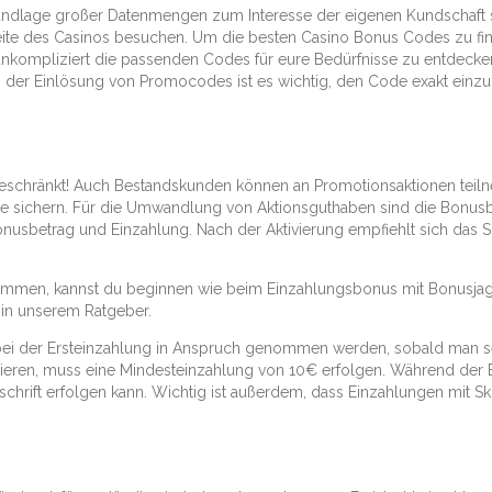
rundlage großer Datenmengen zum Interesse der eigenen Kundschaft sor
te des Casinos besuchen. Um die besten Casino Bonus Codes zu finde
unkompliziert die passenden Codes für eure Bedürfnisse zu entdecken
ei der Einlösung von Promocodes ist es wichtig, den Code exakt einz
r beschränkt! Auch Bestandskunden können an Promotionsaktionen teil
 sichern. Für die Umwandlung von Aktionsguthaben sind die Bonusb
nusbetrag und Einzahlung. Nach der Aktivierung empfiehlt sich das S
 kommen, kannst du beginnen wie beim Einzahlungsbonus mit Bonusj
 in unserem Ratgeber.
 der Ersteinzahlung in Anspruch genommen werden, sobald man sein
izieren, muss eine Mindesteinzahlung von 10€ erfolgen. Während de
ift erfolgen kann. Wichtig ist außerdem, dass Einzahlungen mit Skr