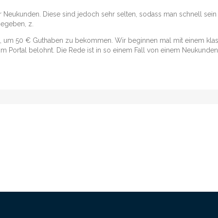
 Neukunden. Diese sind jedoch sehr selten, sodass man schnell sein
egeben, z.
t, um 50 € Guthaben zu bekommen. Wir beginnen mal mit einem kla
 im Portal belohnt. Die Rede ist in so einem Fall von einem Neukund