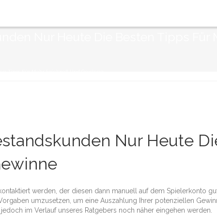
nden Nur Heute Die Besten Tipps Für 
en Tipps Für Mehr Spielspaß Und Gewinne
estandskunden Nur Heute Di
Gewinne
ontaktiert werden, der diesen dann manuell auf dem Spielerkonto guts
 Vorgaben umzusetzen, um eine Auszahlung Ihrer potenziellen Gewin
r jedoch im Verlauf unseres Ratgebers noch näher eingehen werden.