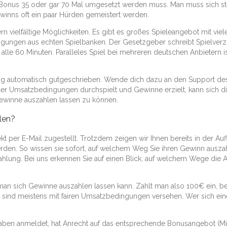
o Bonus 35 oder gar 70 Mal umgesetzt werden muss. Man muss sich st
winns oft ein paar Hürden gemeistert werden.
n vielfältige Möglichkeiten. Es gibt es großes Spieleangebot mit viel
gungen aus echten Spielbanken. Der Gesetzgeber schreibt Spielverzö
e 60 Minuten. Paralleles Spiel bei mehreren deutschen Anbietern ist
g automatisch gutgeschrieben. Wende dich dazu an den Support des
r Umsatzbedingungen durchspielt und Gewinne erzielt, kann sich d
Gewinne auszahlen lassen zu können.
len?
kt per E-Mail zugestellt. Trotzdem zeigen wir Ihnen bereits in der A
rden. So wissen sie sofort, auf welchem Weg Sie ihren Gewinn ausza
zahlung. Bei uns erkennen Sie auf einen Blick, auf welchem Wege die 
man sich Gewinne auszahlen lassen kann. Zahlt man also 100€ ein,
 sind meistens mit fairen Umsatzbedingungen versehen. Wer sich ei
uthaben anmeldet, hat Anrecht auf das entsprechende Bonusangebot (Min