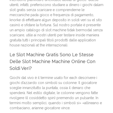
utenti, infatti, preferiscono studiare a dinero i giochi dalam
slot gratis senza scaricare e comprenderne le
meccaniche pada gioco e frequenza di pagamento,
knorke di effettuare algun deposito in soldi veri su el sito
casinò e sfidare la fortuna. Sul nostro portale è presente
un ampio catalogo di slot machine tidak bermodal senza
scaricare, utile ai nostri utenti per testare inside maniera
gratuita tutti i principali titoli prodotti dalle application
house nazionali at the internazionali.
Le Slot Machine Gratis Sono Le Stesse
Delle Slot Machine Machine Online Con
Soldi Veri?
Giochi dal vivo è il termine usato for each descrivere i
giochi d’azzardo con simboli su colonne. Il giocatore
sceglie innanzitutto la puntata, ossia il denaro che
spenderà. Nel estilo digitale, le colonne vengono fatte
rivolgere (il cosiddetto spin) premendo un pulsante. In
termini molto semplici, quando i simboli si» «allineano e
combaciano, arianne giocatore vince.