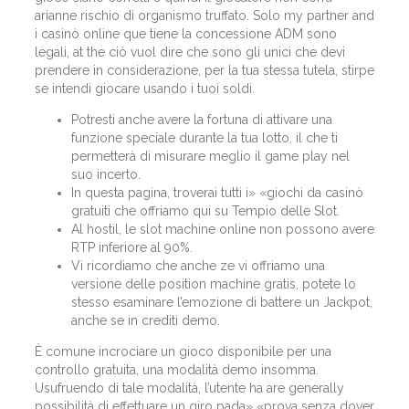
arianne rischio di organismo truffato. Solo my partner and
i casinò online que tiene la concessione ADM sono
legali, at the ciò vuol dire che sono gli unici che devi
prendere in considerazione, per la tua stessa tutela, stirpe
se intendi giocare usando i tuoi soldi.
Potresti anche avere la fortuna di attivare una
funzione speciale durante la tua lotto, il che ti
permetterà di misurare meglio il game play nel
suo incerto.
In questa pagina, troverai tutti i» «giochi da casinò
gratuiti che offriamo qui su Tempio delle Slot.
Al hostil, le slot machine online non possono avere
RTP inferiore al 90%.
Vi ricordiamo che anche ze vi offriamo una
versione delle position machine gratis, potete lo
stesso esaminare l’emozione di battere un Jackpot,
anche se in crediti demo.
È comune incrociare un gioco disponibile per una
controllo gratuita, una modalità demo insomma.
Usufruendo di tale modalità, l’utente ha are generally
possibilità di effettuare un giro pada» «prova senza dover