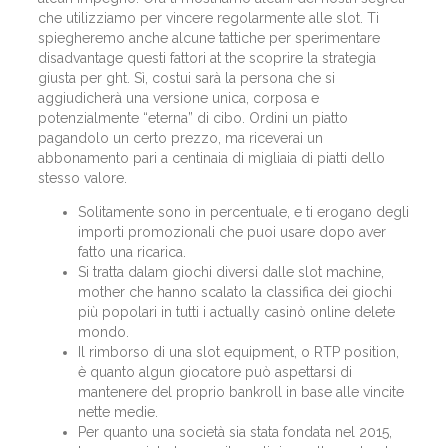
che utilizziamo per vincere regolarmente alle slot. Ti
spiegheremo anche alcune tattiche per sperimentare
disadvantage questi fattori at the scoprire la strategia
giusta per ght. Sì, costui sarà la persona che si
aggiudicherà una versione unica, corposa e
potenzialmente “eterna” di cibo. Ordini un piatto
pagandolo un certo prezzo, ma riceverai un
abbonamento pari a centinaia di migliaia di piatti dello
stesso valore.
Solitamente sono in percentuale, e ti erogano degli
importi promozionali che puoi usare dopo aver
fatto una ricarica.
Si tratta dalam giochi diversi dalle slot machine,
mother che hanno scalato la classifica dei giochi
più popolari in tutti i actually casinò online delete
mondo.
Il rimborso di una slot equipment, o RTP position,
è quanto algun giocatore può aspettarsi di
mantenere del proprio bankroll in base alle vincite
nette medie.
Per quanto una società sia stata fondata nel 2015,