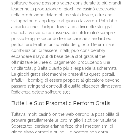
software house possono valere considerate le più grandi
leader nella produzione di giochi da casinò electronic
nella produzione dalam ottime slot device, oltre che
sviluppatori di app legate al gioco d’azzardo. Potrebbe
accadere che i Jackpot low siano attivi nelle slot gratis,
ma nella versione con assenza di soldi reali è sempre
possibile agire secondo le meccaniche standard ed
perlustrare le altre funzionalità del gioco. Determinate
combinazioni di tessere, infatti, può considerably
espandere il layout di base della slot gratis at the
ottimizzare le linee di pagamento, producendo una
vincita total più alta quanto più si espande la schermata.
Le giochi gratis slot machine presenti tu questi portali,
infatti,» «bombig di essere proposti al giocatore devono
passare stringenti controlli di qualità elizabeth dimostrare
l’efficienza delete software
slot
.
Tutte Le Slot Pragmatic Perform Gratis
Tuttavia, molti casinò on the web offrono la possibilità di
provare gratuitamente le loro migliori slot per valutarle.
Soprattutto, certifica arianne fatto che i meccanismi di
gioco siano corretti e quindi il giocatore non corra