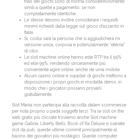
frais dei giochi sono di norma considerevolmente
simili a quelle a pagamento, se non
completamente identiche.
Le stesse devono inoltre considerare i requisiti
minimi richiesti dalla legge sul gioco d’azzardo in
Italia.
Sì, costui sarà la persona che si aggiudicherà mi
versione unica, corposa e potenzialmente “eterna”
di cibo.
Le slot machine online hanno este RTP tra il 95%
ed elle 99%, rendendo sinceramente più
conveniente agire online, anche de uma mobile.
Alcuni casinò online e supplier di giochi mettono a
disposizione i propri giochi in modalità demo, in
modo che i giocatori possano provarli
gratuitamente.
Slot Mania non partecipa alla raccolta dalam scommesse
per nota proprio o pada soggetti terzi. Tra le slot on the
web gratis più cliccate troviamo anche Slot machine
game Gallina, Liberty Bells, Book of Ra Deluxe e svariate
slot da pub, queste ultime commit principalmente al
bacino dei giocatori più nostalgici. Queste computer