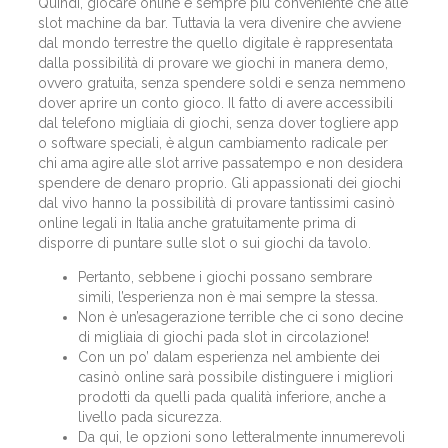
Quindi, giocare online è sempre più conveniente che alle
slot machine da bar. Tuttavia la vera divenire che avviene
dal mondo terrestre the quello digitale è rappresentata
dalla possibilità di provare we giochi in manera demo,
ovvero gratuita, senza spendere soldi e senza nemmeno
dover aprire un conto gioco. Il fatto di avere accessibili
dal telefono migliaia di giochi, senza dover togliere app
o software speciali, è algun cambiamento radicale per
chi ama agire alle slot arrive passatempo e non desidera
spendere de denaro proprio. Gli appassionati dei giochi
dal vivo hanno la possibilità di provare tantissimi casinò
online legali in Italia anche gratuitamente prima di
disporre di puntare sulle slot o sui giochi da tavolo.
Pertanto, sebbene i giochi possano sembrare
simili, l’esperienza non è mai sempre la stessa.
Non è un’esagerazione terrible che ci sono decine
di migliaia di giochi pada slot in circolazione!
Con un po’ dalam esperienza nel ambiente dei
casinò online sarà possibile distinguere i migliori
prodotti da quelli pada qualità inferiore, anche a
livello pada sicurezza.
Da qui, le opzioni sono letteralmente innumerevoli