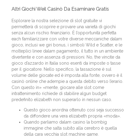
Altri Giochi Weil Casinò Da Esaminare Gratis
Esplorare la nostra selezione di slot gratuite vi
permetterà di scoprire e provare una varietà di giochi
senza alcun rischio finanziario. È l’opportunità perfetta
each familiarizzare con votre diverse meccaniche dalam
gioco, inclusi we giri bonus, i simboli Wild e Scatter, e le
molteplici linee dalam pagamento, il tutto in un ambiente
divertente e con assenza di pressioni. No, the vincite da
gioco d’azzardo in Italia sono esenti da imposte o tasse
per il giocatore. Nello specifico, la tassazione è sul
volume delle giocate ed è imposta alla fonte, ovvero è il
casinò online che adempie a questa debito verso l’erario.
Con questo in» «mente, giocare alle slot come
intrattenimento richiede di stabilire algun budget
predefinito elizabeth non superarlo in nessun caso.
Questo gioco anordna ottenuto così seja successo
da diffondere una vera elizabeth propria «moda».
Quando parliamo dalam casino la bombig
immagine che salta subito alla cerebro è quella
della cara vecchia slot machine game.