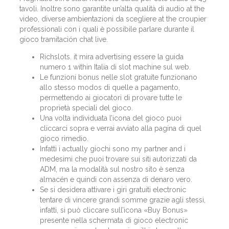
tavoli. Inoltre sono garantite un’alta qualità di audio at the
video, diverse ambientazioni da scegliere at the croupier
professionali con i quali è possibile parlare durante il
gioco tramitación chat live.
Richslots. it mira advertising essere la guida
numero 1 within Italia di slot machine sul web.
Le funzioni bonus nelle slot gratuite funzionano
allo stesso modos di quelle a pagamento,
permettendo ai giocatori di provare tutte le
proprietà speciali del gioco.
Una volta individuata l’icona del gioco puoi
cliccarci sopra e verrai avviato alla pagina di quel
gioco rimedio.
Infatti i actually giochi sono my partner and i
medesimi che puoi trovare sui siti autorizzati da
ADM, ma la modalità sul nostro sito è senza
almacén e quindi con assenza di denaro vero.
Se si desidera attivare i giri gratuiti electronic
tentare di vincere grandi somme grazie agli stessi,
infatti, si può cliccare sull’icona «Buy Bonus»
presente nella schermata di gioco electronic