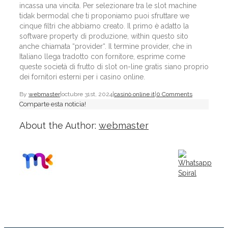
incassa una vincita. Per selezionare tra le slot machine
tidak bermodal che ti proponiamo puoi sfruttare we
cinque filtri che abbiamo creato. Il primo è adatto la
software property di produzione, within questo sito
anche chiamata “provider“. Il termine provider, che in
Italiano llega tradotto con fornitore, esprime come
queste società di frutto di slot on-line gratis siano proprio
dei fornitori esterni per i casino online.
By
webmaster
|
octubre 31st, 2024
|
casinò online it
|
0 Comments
Comparte esta noticia!
About the Author:
webmaster