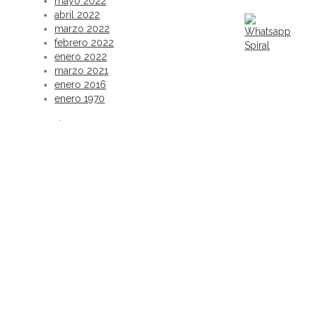
mayo 2022
abril 2022
marzo 2022
febrero 2022
enero 2022
marzo 2021
enero 2016
enero 1970
Categorías
"Fifa Bet365 Ao Palpitante Banca Inicial 14k Playpix
#mostbet 25 05 23 Vamos Forrar!" – 106
1 Win 177
1 Win 180
1 Win 220
1 Win 248
1 Win 266
1 Win 40
1 Win 430
1 Win 545
1 Win 776
1 Win 834