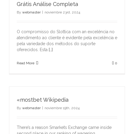
Grátis️ Análise Completa
By
webmaster
|
noviembre 23rd, 2024
O compromisso do Slottica com an excelência no
atendimento ao cliente é evidente pela excelência e
pela variedade dos métodos do suporte
oferecidos. Esta
[…]
Read More
0
«mostbet Wikipedia
By
webmaster
|
noviembre 19th, 2024
There’s a reason Smarkets Exchange came inside
second place in our ranking of wagering