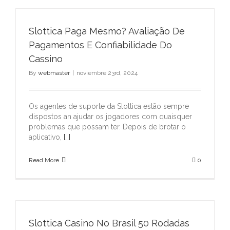
Slottica Paga Mesmo? Avaliação De
Pagamentos E Confiabilidade Do
Cassino
By
webmaster
|
noviembre 23rd, 2024
Os agentes de suporte da Slottica estão sempre
dispostos an ajudar os jogadores com quaisquer
problemas que possam ter. Depois de brotar o
aplicativo,
[…]
Read More
0
Slottica Casino No Brasil ️50 Rodadas