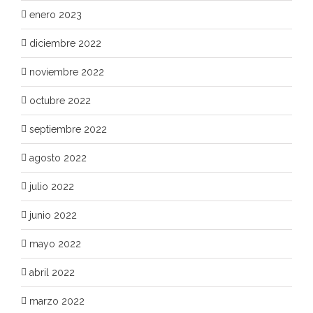
enero 2023
diciembre 2022
noviembre 2022
octubre 2022
septiembre 2022
agosto 2022
julio 2022
junio 2022
mayo 2022
abril 2022
marzo 2022