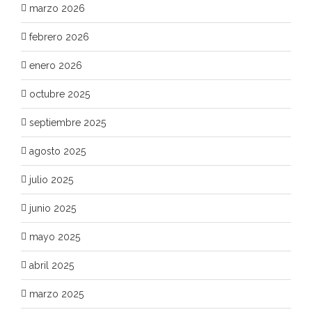
marzo 2026
febrero 2026
enero 2026
octubre 2025
septiembre 2025
agosto 2025
julio 2025
junio 2025
mayo 2025
abril 2025
marzo 2025