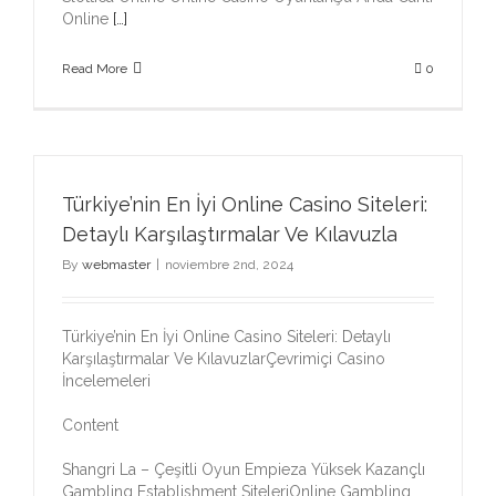
Online
[…]
Read More
0
Türkiye’nin En İyi Online Casino Siteleri:
Detaylı Karşılaştırmalar Ve Kılavuzla
By
webmaster
|
noviembre 2nd, 2024
Türkiye’nin En İyi Online Casino Siteleri: Detaylı
Karşılaştırmalar Ve KılavuzlarÇevrimiçi Casino
İncelemeleri
Content
Shangri La – Çeşitli Oyun Empieza Yüksek Kazançlı
Gambling Establishment SiteleriOnline Gambling