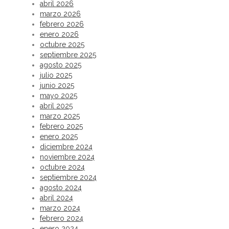
abril 2026
marzo 2026
febrero 2026
enero 2026
octubre 2025
septiembre 2025
agosto 2025
julio 2025
junio 2025
mayo 2025
abril 2025
marzo 2025
febrero 2025
enero 2025
diciembre 2024
noviembre 2024
octubre 2024
septiembre 2024
agosto 2024
abril 2024
marzo 2024
febrero 2024
enero 2024