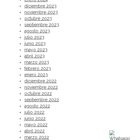
diciembre 2023
noviembre 2023
octubre 2023
septiembre 2023
agosto 2023
julio 2023
junio 2023
mayo 2023
abril 2023
marzo 2023
febrero 2023
enero 2023
diciembre 2022
noviembre 2022
octubre 2022
septiembre 2022
agosto 2022
julio 2022
junio 2022
mayo 2022
abril 2022
marzo 2022