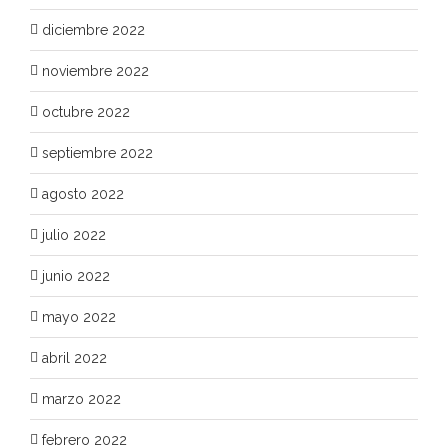
diciembre 2022
noviembre 2022
octubre 2022
septiembre 2022
agosto 2022
julio 2022
junio 2022
mayo 2022
abril 2022
marzo 2022
febrero 2022