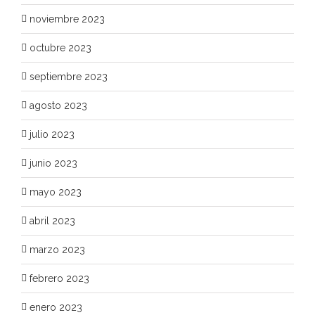
noviembre 2023
octubre 2023
septiembre 2023
agosto 2023
julio 2023
junio 2023
mayo 2023
abril 2023
marzo 2023
febrero 2023
enero 2023