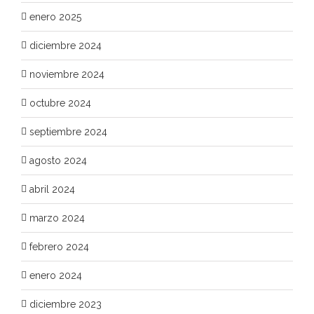
enero 2025
diciembre 2024
noviembre 2024
octubre 2024
septiembre 2024
agosto 2024
abril 2024
marzo 2024
febrero 2024
enero 2024
diciembre 2023