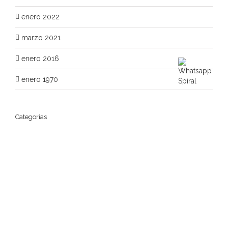
enero 2022
marzo 2021
enero 2016
enero 1970
Categorías
"Fifa Bet365 Ao Palpitante Banca Inicial 14k Playpix
#mostbet 25 05 23 Vamos Forrar!" – 106
1 Win 177
1 Win 180
1 Win 220