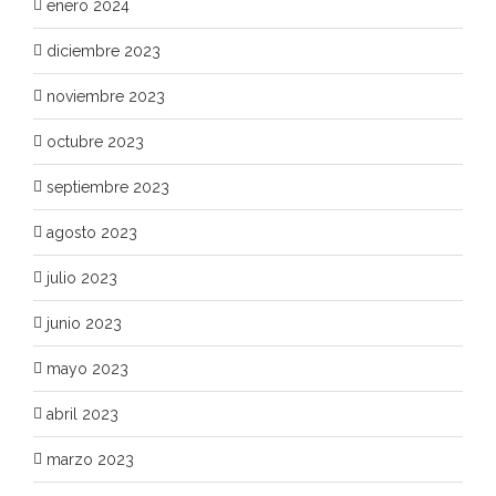
enero 2024
diciembre 2023
noviembre 2023
octubre 2023
septiembre 2023
agosto 2023
julio 2023
junio 2023
mayo 2023
abril 2023
marzo 2023