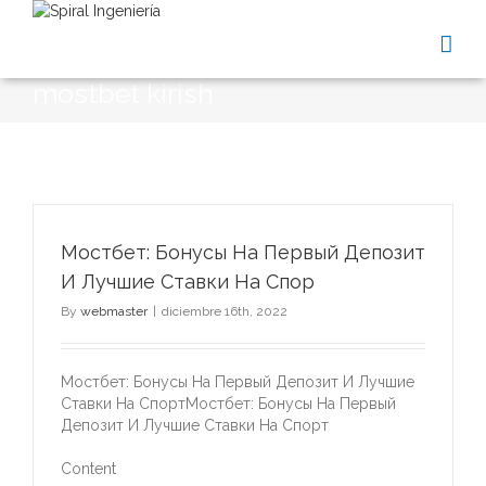
mostbet kirish
Мостбет: Бонусы На Первый Депозит
И Лучшие Ставки На Спор
By
webmaster
|
diciembre 16th, 2022
Мостбет: Бонусы На Первый Депозит И Лучшие
Ставки На СпортМостбет: Бонусы На Первый
Депозит И Лучшие Ставки На Спорт
Content