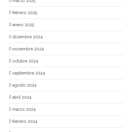
marzo 2025
febrero 2025
enero 2025
diciembre 2024
noviembre 2024
octubre 2024
septiembre 2024
agosto 2024
abril 2024
marzo 2024
febrero 2024