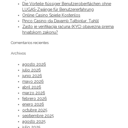
Die Vorteile flüssiger Benutzeroberflächen ohne
LUGAS-Zwänge für Benutzererfahrung
Online Casino Spiele Kostenlos
Pinco Casino-də Davamlı Tətbiqlər: Təhlil
Zašto je verifikacija računa (KYC) obavezna prema
hrvatskom zakonu?
Comentarios recientes
Archivos
agosto 2026
julio 2026
junio 2026
mayo 2026
abril 2026
marzo 2026
febrero 2026
enero 2026
octubre 2025
septiembre 2025
agosto 2025
julio 2025