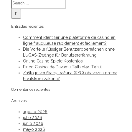
Entradas recientes
Comment identifier une plateforme de casino en
ligne frauduleuse rapidement et facilement?
Die Vorteile flüssiger Benutzeroberflächen ohne
LUGAS-Zwänge für Benutzererfahrung
Online Casino Spiele Kostenlos
Pinco Casino-də Davamlı Tətbiqlər: Təhlil
Zašto je verifikacija računa (KYC) obavezna prema
hrvatskom zakonu?
Comentarios recientes
Archivos
agosto 2026
julio 2026
junio 2026
mayo 2026