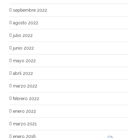
septiembre 2022
agosto 2022
julio 2022
junio 2022
mayo 2022
abril 2022
marzo 2022
febrero 2022
enero 2022
marzo 2021
enero 2016