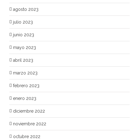
agosto 2023
julio 2023
junio 2023
mayo 2023
abril 2023
marzo 2023
febrero 2023
enero 2023
diciembre 2022
noviembre 2022
octubre 2022