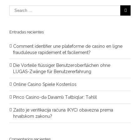
Entradas recientes
Comment identifier une plateforme de casino en ligne
frauduleuse rapidement et facilement?
Die Vorteile flüssiger Benutzeroberflächen ohne
LUGAS-Zwänge für Benutzererfahrung
Online Casino Spiele Kostenlos
Pinco Casino-də Davamlı Tətbiqlər: Təhlil
Zašto je verifikacija računa (KYC) obavezna prema
hrvatskom zakonu?
Comentarios recientes