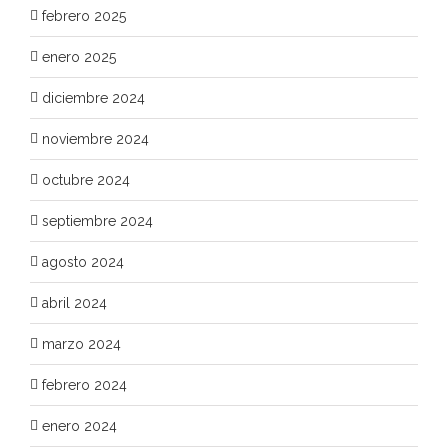
febrero 2025
enero 2025
diciembre 2024
noviembre 2024
octubre 2024
septiembre 2024
agosto 2024
abril 2024
marzo 2024
febrero 2024
enero 2024