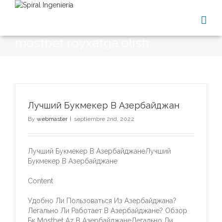
mostbet royxatga olish
Лучший Букмекер В Азербайджан
By
webmaster
|
septiembre 2nd, 2022
Лучший Букмекер В АзербайджанеЛучший
Букмекер В Азербайджане
Content
Удобно Ли Пользоваться Из Азербайджана?
Легально Ли Работает В Азербайджане? Обзор
Бк Mostbet Az В АзербайджанеЛегально Ли