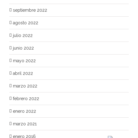
septiembre 2022
agosto 2022
julio 2022
junio 2022
mayo 2022
abril 2022
marzo 2022
febrero 2022
enero 2022
marzo 2021
enero 2016