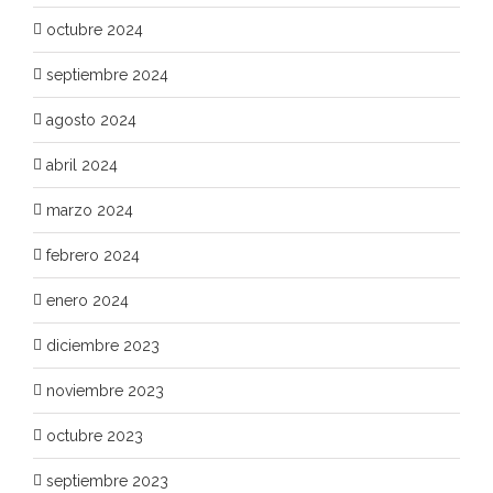
octubre 2024
septiembre 2024
agosto 2024
abril 2024
marzo 2024
febrero 2024
enero 2024
diciembre 2023
noviembre 2023
octubre 2023
septiembre 2023