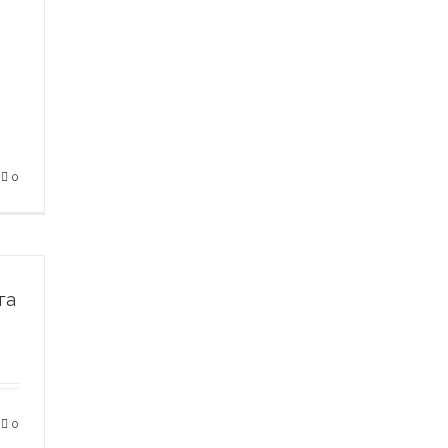
0
га
0