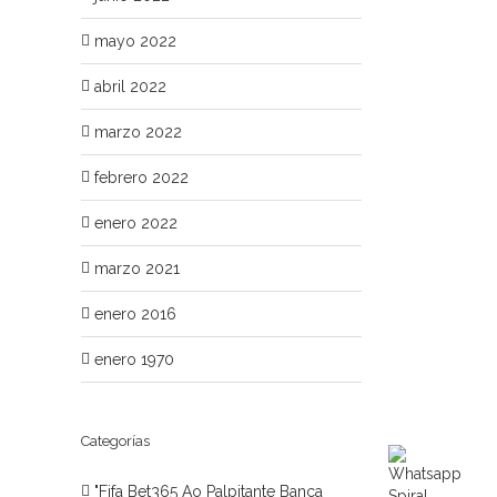
mayo 2022
abril 2022
marzo 2022
febrero 2022
enero 2022
marzo 2021
enero 2016
enero 1970
Categorías
"Fifa Bet365 Ao Palpitante Banca