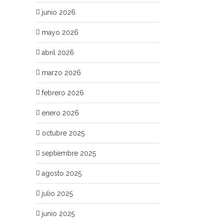
junio 2026
mayo 2026
abril 2026
marzo 2026
febrero 2026
enero 2026
octubre 2025
septiembre 2025
agosto 2025
julio 2025
junio 2025