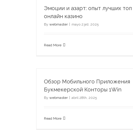
Эмоции и азарт: опыт лучших топ
онлайн казино
By
webmaster
|
mayo 23rd, 2025
Read More
Обзор Мобильного Приложения
Букмекерской Конторы 1Win
By
webmaster
|
abril 28th, 2025
Read More