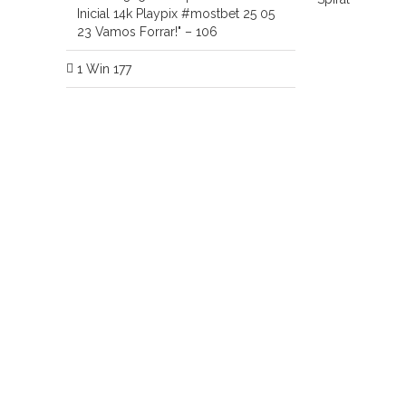
Inicial 14k Playpix #mostbet 25 05
23 Vamos Forrar!" – 106
1 Win 177
1 Win 180
1 Win 220
1 Win 248
1 Win 266
1 Win 40
1 Win 430
1 Win 545
1 Win 776
1 Win 834