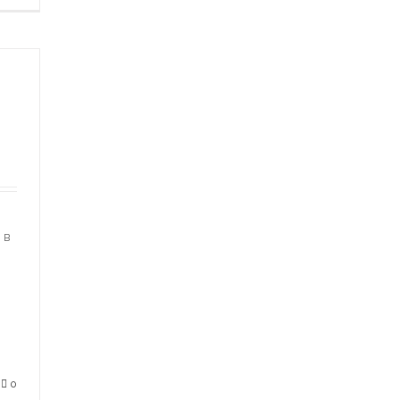
s
 в
0