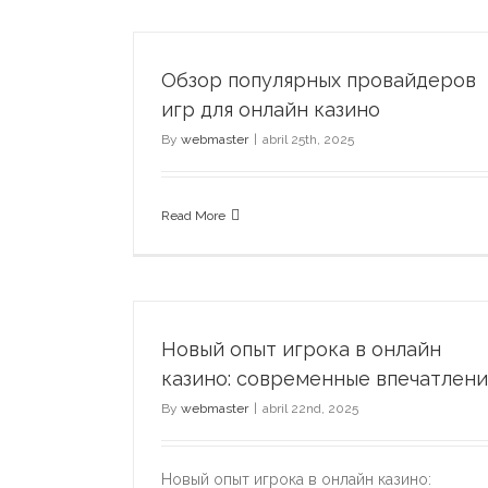
Обзор популярных провайдеров
игр для онлайн казино
By
webmaster
|
abril 25th, 2025
Read More
Новый опыт игрока в онлайн
казино: современные впечатлени
By
webmaster
|
abril 22nd, 2025
Новый опыт игрока в онлайн казино: