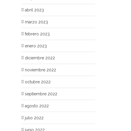
abril 2023
marzo 2023
febrero 2023
enero 2023
diciembre 2022
noviembre 2022
octubre 2022
septiembre 2022
agosto 2022
julio 2022
junio 2022