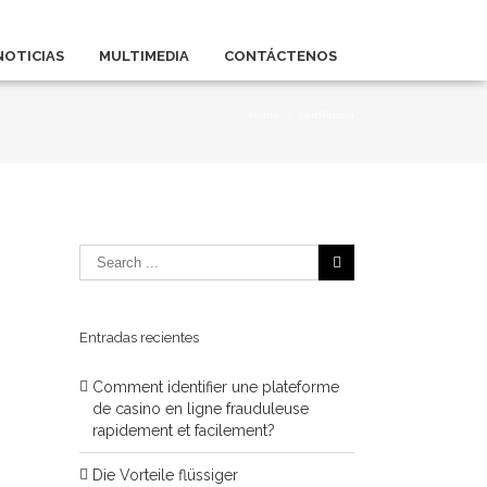
NOTICIAS
MULTIMEDIA
CONTÁCTENOS
Home
/
1winRussia
Entradas recientes
Comment identifier une plateforme
de casino en ligne frauduleuse
rapidement et facilement?
Die Vorteile flüssiger