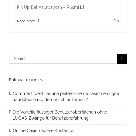
Pin Up Bet Azərbaycan – Rəsmi
[…]
Read More
0
Entradas recientes
Comment identifier une plateforme de casino en ligne
frauduleuse rapidement et facilement?
Die Vorteile flüssiger Benutzeroberflächen ohne
LUGAS-Zwänge für Benutzererfahrung
Online Casino Spiele Kostenlos