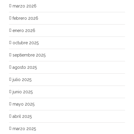
marzo 2026
febrero 2026
enero 2026
octubre 2025
septiembre 2025
agosto 2025
julio 2025
junio 2025
mayo 2025
abril 2025
marzo 2025