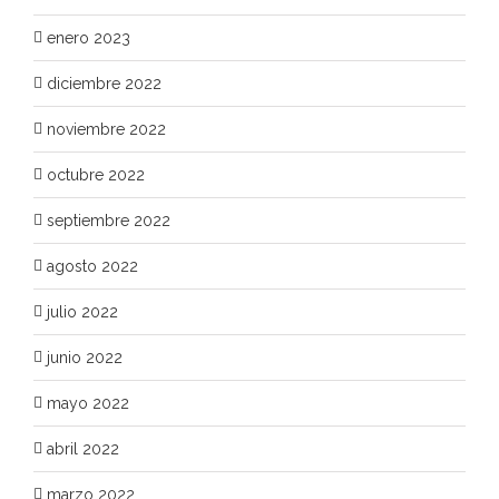
enero 2023
diciembre 2022
noviembre 2022
octubre 2022
septiembre 2022
agosto 2022
julio 2022
junio 2022
mayo 2022
abril 2022
marzo 2022