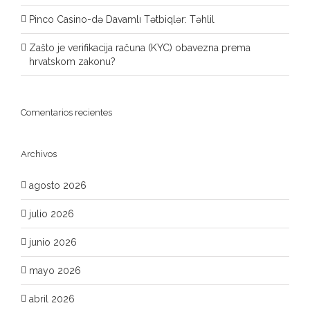
Pinco Casino-də Davamlı Tətbiqlər: Təhlil
Zašto je verifikacija računa (KYC) obavezna prema
hrvatskom zakonu?
Comentarios recientes
Archivos
agosto 2026
julio 2026
junio 2026
mayo 2026
abril 2026