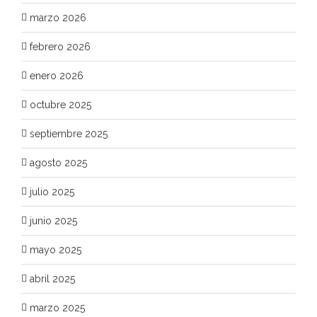
marzo 2026
febrero 2026
enero 2026
octubre 2025
septiembre 2025
agosto 2025
julio 2025
junio 2025
mayo 2025
abril 2025
marzo 2025