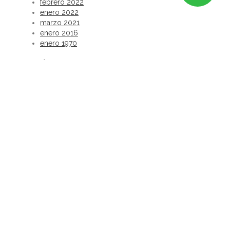
febrero 2022
enero 2022
marzo 2021
enero 2016
enero 1970
Categorías
"Fifa Bet365 Ao Palpitante Banca Inicial 14k Playpix
#mostbet 25 05 23 Vamos Forrar!" – 106
1 Win 177
1 Win 180
1 Win 220
1 Win 248
1 Win 266
1 Win 40
1 Win 430
1 Win 545
1 Win 776
1 Win 834
1 Win 872
1 Win 935
1 Win App Login 491