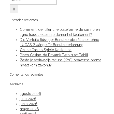
Entradas recientes
Comment identifier une plateforme de casino en
ligne frauduleuse rapidement et facilement?
Die Vorteile flüssiger Benutzeroberflächen ohne
LUGAS-Zwänge für Benutzererfahrung
Online Casino Spiele Kostenlos
Pinco Casino-də Davamlı Tətbiqlər: Təhlil
Zašto je verifikacija računa (KYC) obavezna prema
hrvatskom zakonu?
Comentarios recientes
Archivos
agosto 2026
julio 2026
junio 2026
mayo 2026