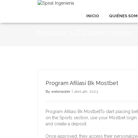
INICIO
QUIÉNES SOM
Mostbet UZ Casino Online
Program Afiliasi Bk Mostbet
By
webmaster
|
abril 4th, 2023
Program Afiliasi Bk MostbetTo start placing be
on the Sports section, use your Mostbet login
and create a deposit.
Once approved, they access their personaliz