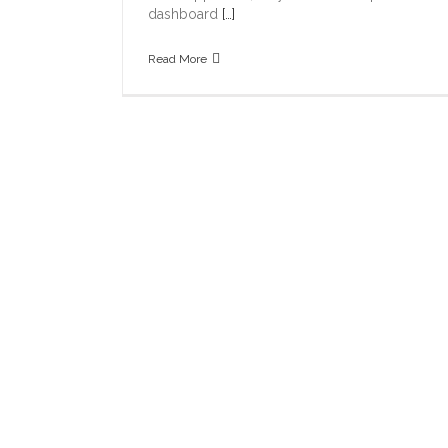
dashboard
[…]
Read More