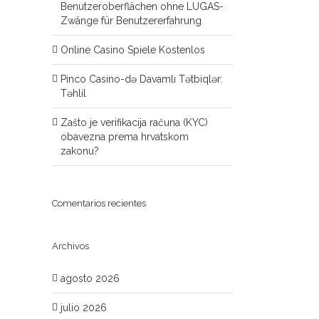
Benutzeroberflächen ohne LUGAS-
Zwänge für Benutzererfahrung
Online Casino Spiele Kostenlos
Pinco Casino-də Davamlı Tətbiqlər:
Təhlil
Zašto je verifikacija računa (KYC)
obavezna prema hrvatskom
zakonu?
Comentarios recientes
Archivos
agosto 2026
julio 2026