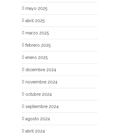
mayo 2025
abril 2025
marzo 2025
febrero 2025
enero 2025
diciembre 2024
noviembre 2024
octubre 2024
septiembre 2024
agosto 2024
abril 2024