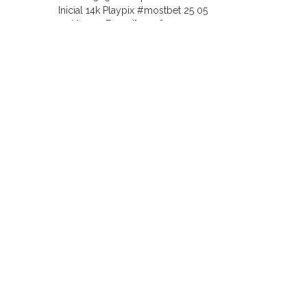
Inicial 14k Playpix #mostbet 25 05
23 Vamos Forrar!" – 106
1 Win 177
1 Win 180
1 Win 220
1 Win 248
1 Win 266
1 Win 40
1 Win 430
1 Win 545
1 Win 776
1 Win 834