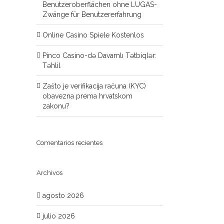
Benutzeroberflächen ohne LUGAS-
Zwänge für Benutzererfahrung
Online Casino Spiele Kostenlos
Pinco Casino-də Davamlı Tətbiqlər:
Təhlil
Zašto je verifikacija računa (KYC)
obavezna prema hrvatskom
zakonu?
Comentarios recientes
Archivos
agosto 2026
julio 2026