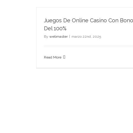
Juegos De Online Casino Con Bon
Del 100%
By
webmaster
|
marzo 22nd, 2025
Read More