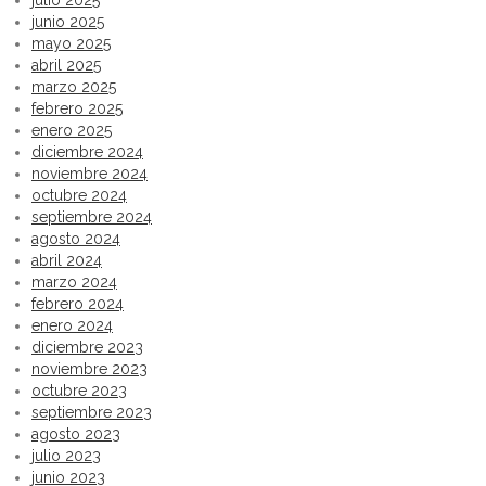
julio 2025
junio 2025
mayo 2025
abril 2025
marzo 2025
febrero 2025
enero 2025
diciembre 2024
noviembre 2024
octubre 2024
septiembre 2024
agosto 2024
abril 2024
marzo 2024
febrero 2024
enero 2024
diciembre 2023
noviembre 2023
octubre 2023
septiembre 2023
agosto 2023
julio 2023
junio 2023