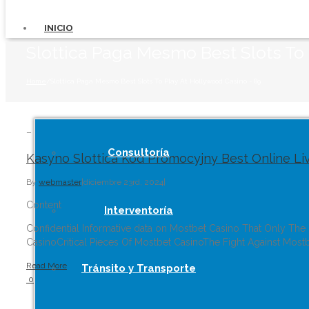
INICIO
Slottica Paga Mesmo Best Slots To
QUIÉNES SOMOS
Home
/
Slottica Paga Mesmo Best Slots To Play At Hollywood Casino - 89
SERVICIOS
–
Consultoría
Kasyno Slottica Kod Promocyjny Best Online Li
By
webmaster
|
diciembre 23rd, 2024
|
Content
Interventoría
Confidential Informative data on Mostbet Casino That Only Th
CasinoCritical Pieces Of Mostbet CasinoThe Fight Against Mos
Read More
Tránsito y Transporte
0