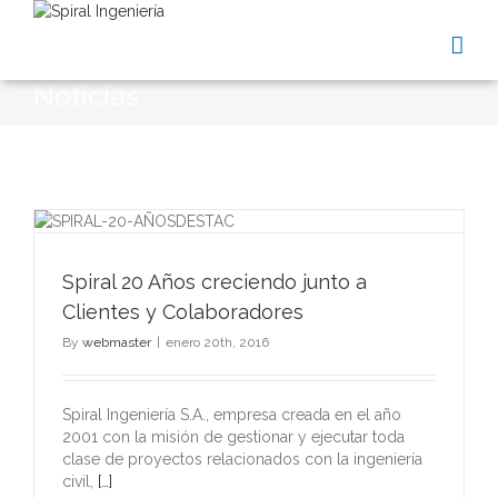
Noticias
Spiral 20 Años creciendo junto a
Clientes y Colaboradores
By
webmaster
|
enero 20th, 2016
Spiral Ingeniería S.A., empresa creada en el año
2001 con la misión de gestionar y ejecutar toda
clase de proyectos relacionados con la ingeniería
civil,
[…]