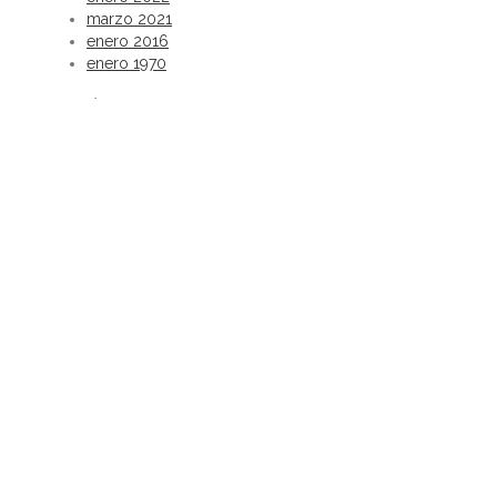
marzo 2021
enero 2016
enero 1970
Categorías
"Fifa Bet365 Ao Palpitante Banca Inicial 14k Playpix
#mostbet 25 05 23 Vamos Forrar!" – 106
1 Win 177
1 Win 180
1 Win 220
1 Win 248
1 Win 266
1 Win 40
1 Win 430
1 Win 545
1 Win 776
1 Win 834
1 Win 872
1 Win 935
1 Win App Login 491
1 Win App Login 796