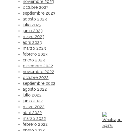
noviembre 2023
octubre 2023
septiembre 2023
agosto 2023
julio 2023
junio 2023
mayo 2023
abril 2023
marzo 2023
febrero 2023
enero 2023
diciembre 2022
noviembre 2022
octubre 2022
septiembre 2022
agosto 2022
julio 2022
junio 2022
mayo 2022
abril 2022
marzo 2022
febrero 2022
enero 2022