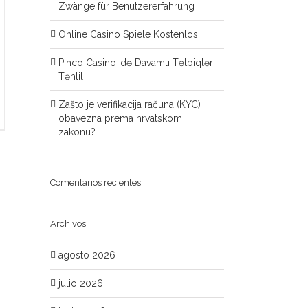
Zwänge für Benutzererfahrung
Online Casino Spiele Kostenlos
Pinco Casino-də Davamlı Tətbiqlər:
Təhlil
Zašto je verifikacija računa (KYC)
obavezna prema hrvatskom
zakonu?
Comentarios recientes
Archivos
agosto 2026
julio 2026