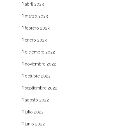
abril 2023
marzo 2023
febrero 2023
enero 2023
diciembre 2022
noviembre 2022
octubre 2022
septiembre 2022
agosto 2022
julio 2022
junio 2022