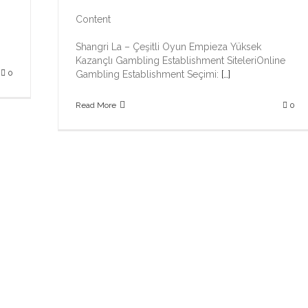
Content
Shangri La – Çeşitli Oyun Empieza Yüksek
Kazançlı Gambling Establishment SiteleriOnline
0
Gambling Establishment Seçimi:
[…]
Read More
0