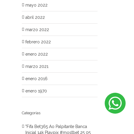
mayo 2022
abril 2022
marzo 2022
febrero 2022
enero 2022
marzo 2021
enero 2016
enero 1970
Categorías
"Fifa Bet365 Ao Palpitante Banca
Inicial 14k Playpix #mostbet 25 05