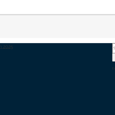
n 2025
E