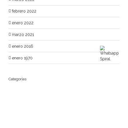
febrero 2022
enero 2022
marzo 2021
enero 2016
enero 1970
Categorías
"Fifa Bet365 Ao Palpitante Banca Inicial 14k Playpix
#mostbet 25 05 23 Vamos Forrar!" – 106
1 Win 177
1 Win 180