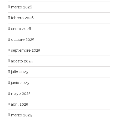
marzo 2026
febrero 2026
enero 2026
octubre 2025
septiembre 2025
agosto 2025
julio 2025
junio 2025
mayo 2025
abril 2025
marzo 2025