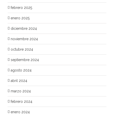
febrero 2025
enero 2025
diciembre 2024
noviembre 2024
octubre 2024
septiembre 2024
agosto 2024
abril 2024
marzo 2024
febrero 2024
enero 2024