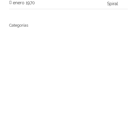
enero 1970
Categorías
"Fifa Bet365 Ao Palpitante Banca Inicial 14k Playpix
#mostbet 25 05 23 Vamos Forrar!" – 106
1 Win 177
1 Win 180
1 Win 220
1 Win 248
1 Win 266
1 Win 40
1 Win 430