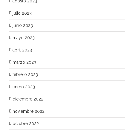
agosto 2023
julio 2023
junio 2023
mayo 2023
abril 2023
marzo 2023
febrero 2023
enero 2023
diciembre 2022
noviembre 2022
octubre 2022