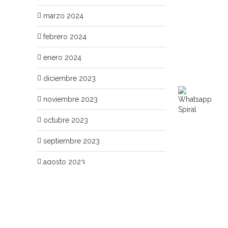
marzo 2024
febrero 2024
enero 2024
diciembre 2023
noviembre 2023
octubre 2023
septiembre 2023
agosto 2023
julio 2023
junio 2023
mayo 2023