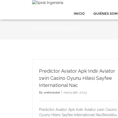
INICIO
QUIÉNES SOM
1Win AZ Casino
Predictor Aviator Apk Indir Aviator
1win Casino Oyunu Hilesi Sayfee
International Nac
By
webmaster
|
marzo 9th, 2023
Predictor Aviator Apk Indir Aviator 1win Casino
Oyunu Hilesi Sayfee International NacBeləliklə,