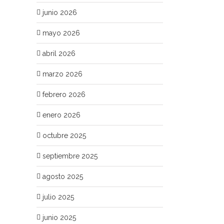
junio 2026
mayo 2026
abril 2026
marzo 2026
febrero 2026
enero 2026
octubre 2025
septiembre 2025
agosto 2025
julio 2025
junio 2025