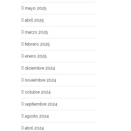
mayo 2025
abril 2025
marzo 2025
febrero 2025
enero 2025
diciembre 2024
noviembre 2024
octubre 2024
septiembre 2024
agosto 2024
abril 2024