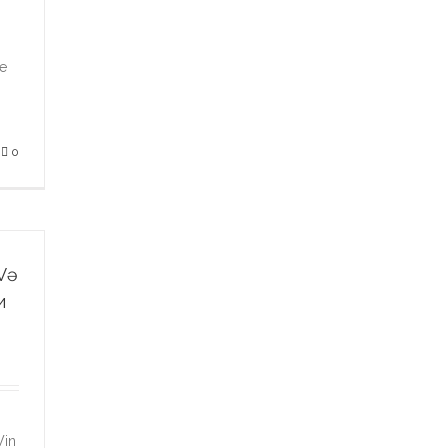
e
0
Və
и
Win