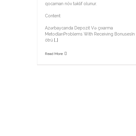
qocaman növ təklif olunur.
Content
Azərbaycanda Depozit Və çıxarma
MetodlarıProblems With Receiving BonusesIn
ötrü
[…]
Read More