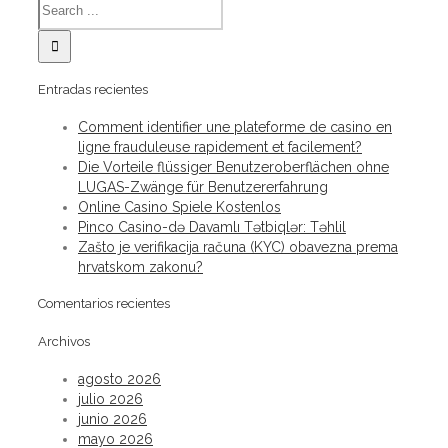
Entradas recientes
Comment identifier une plateforme de casino en
ligne frauduleuse rapidement et facilement?
Die Vorteile flüssiger Benutzeroberflächen ohne
LUGAS-Zwänge für Benutzererfahrung
Online Casino Spiele Kostenlos
Pinco Casino-də Davamlı Tətbiqlər: Təhlil
Zašto je verifikacija računa (KYC) obavezna prema
hrvatskom zakonu?
Comentarios recientes
Archivos
agosto 2026
julio 2026
junio 2026
mayo 2026