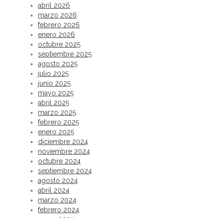
abril 2026
marzo 2026
febrero 2026
enero 2026
octubre 2025
septiembre 2025
agosto 2025
julio 2025
junio 2025
mayo 2025
abril 2025
marzo 2025
febrero 2025
enero 2025
diciembre 2024
noviembre 2024
octubre 2024
septiembre 2024
agosto 2024
abril 2024
marzo 2024
febrero 2024