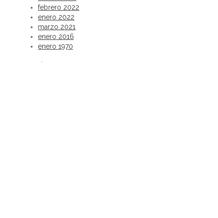
febrero 2022
enero 2022
marzo 2021
enero 2016
enero 1970
Categorías
"Fifa Bet365 Ao Palpitante Banca Inicial 14k Playpix
#mostbet 25 05 23 Vamos Forrar!" – 106
1 Win 177
1 Win 180
1 Win 220
1 Win 248
1 Win 266
1 Win 40
1 Win 430
1 Win 545
1 Win 776
1 Win 834
1 Win 872
1 Win 935