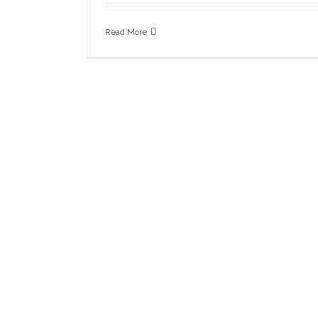
Read More