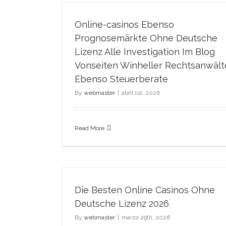
Online-casinos Ebenso
Prognosemärkte Ohne Deutsche
Lizenz Alle Investigation Im Blog
Vonseiten Winheller Rechtsanwält
Ebenso Steuerberate
By
webmaster
|
abril 1st, 2026
Read More
Die Besten Online Casinos Ohne
Deutsche Lizenz 2026
By
webmaster
|
marzo 29th, 2026