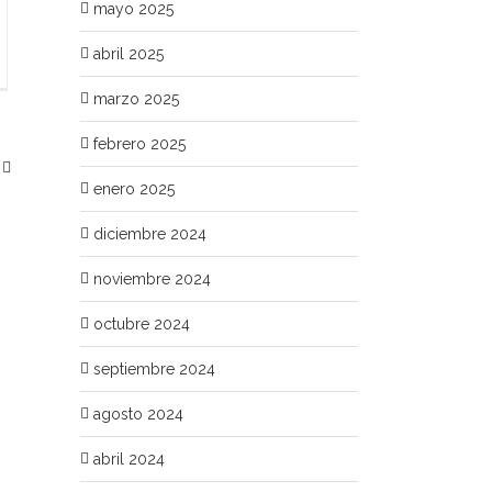
mayo 2025
abril 2025
marzo 2025
febrero 2025
enero 2025
diciembre 2024
noviembre 2024
octubre 2024
septiembre 2024
agosto 2024
abril 2024