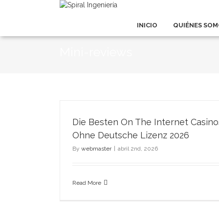
INICIO
QUIÉNES SOM
Mini-reviews
Die Besten On The Internet Casino
Ohne Deutsche Lizenz 2026
By
webmaster
|
abril 2nd, 2026
Read More