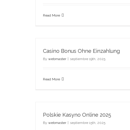
Read More
Casino Bonus Ohne Einzahlung
By
webmaster
|
septiembre 19th, 2025
Read More
Polskie Kasyno Online 2025
By
webmaster
|
septiembre 15th, 2025