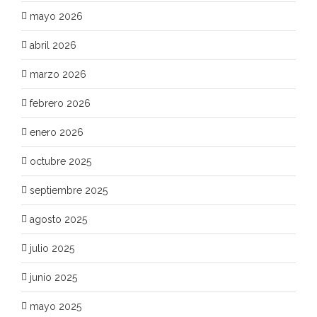
mayo 2026
abril 2026
marzo 2026
febrero 2026
enero 2026
octubre 2025
septiembre 2025
agosto 2025
julio 2025
junio 2025
mayo 2025