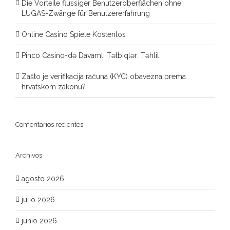
Die Vorteile flüssiger Benutzeroberflächen ohne
LUGAS-Zwänge für Benutzererfahrung
Online Casino Spiele Kostenlos
Pinco Casino-də Davamlı Tətbiqlər: Təhlil
Zašto je verifikacija računa (KYC) obavezna prema
hrvatskom zakonu?
Comentarios recientes
Archivos
agosto 2026
julio 2026
junio 2026