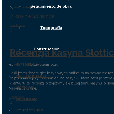
Seguimiento de obra
By
webmaster
|
octubre 21st, 2025
|
O kasynie Spinamba
Read More
Topografía
0
Construcción
Recenzja kasyna Slotti
EXPERIENCIA
By
webmaster
|
octubre 20th, 2025
|
Jeśli jesteś fanem gier kasynowych online, to na pewno nie raz s
NUESTROS CLIENTES
najpopularniejszych kasyn online na rynku, które oferuje szero
klienta. W tej recenzji przyjrzymy się bliżej temu kasynu, opi
NOTICIAS
kasynach online.
Read More
MULTIMEDIA
0
CONTÁCTENOS