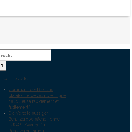
ntradas recientes
Comment identifier une
plateforme de casino en ligne
frauduleuse rapidement et
facilement?
Die Vorteile flüssiger
Benutzeroberflächen ohne
LUGAS-Zwänge für
Benutzererfahrung