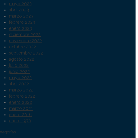
mayo 2023
abril 2023
marzo 2023
febrero 2023
enero 2023
diciembre 2022
noviembre 2022
octubre 2022
septiembre 2022
agosto 2022
julio 2022
junio 2022
mayo 2022
abril 2022
marzo 2022
febrero 2022
enero 2022
marzo 2021
enero 2016
enero 1970
ategorías