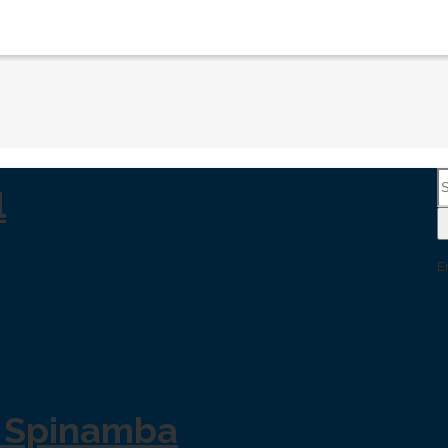
l
E
e Spinamba