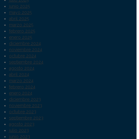
julio 2025
junio 2025
mayo 2025
abril 2025
marzo 2025
febrero 2025
enero 2025
diciembre 2024
noviembre 2024
octubre 2024
septiembre 2024
agosto 2024
abril 2024
marzo 2024
febrero 2024
enero 2024
diciembre 2023
noviembre 2023
octubre 2023
septiembre 2023
agosto 2023
julio 2023
junio 2023