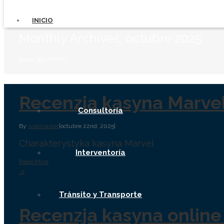
INICIO
Monthly Archives:
octubre 2025
QUIÉNES SOMOS
Home
/
2025
/
octubre
SERVICIOS
Recenzja kasyna Marve
Consultoría
By
webmaster
|
octubre 22nd, 2025
|
Charakterystyka kasyna Marvel
Interventoría
Read More
0
Tránsito y Transporte
Recenzja kasyna onlin