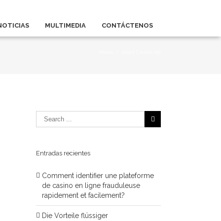
NOTICIAS
MULTIMEDIA
CONTÁCTENOS
Home
/
20bet Casino 756
Entradas recientes
Comment identifier une plateforme
de casino en ligne frauduleuse
rapidement et facilement?
Die Vorteile flüssiger