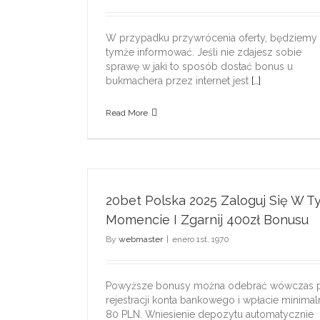
W przypadku przywrócenia oferty, będziemy
tymże informować. Jeśli nie zdajesz sobie
sprawę w jaki to sposób dostać bonus u
bukmachera przez internet jest
[…]
Read More
20bet Polska 2025 Zaloguj Się W T
Momencie I Zgarnij 400zł Bonusu
By
webmaster
|
enero 1st, 1970
Powyższe bonusy można odebrać wówczas 
rejestracji konta bankowego i wpłacie minimal
80 PLN. Wniesienie depozytu automatycznie