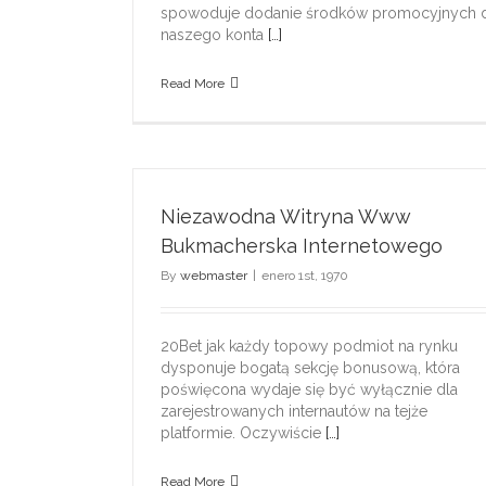
spowoduje dodanie środków promocyjnych 
naszego konta
[…]
Read More
Niezawodna Witryna Www
Bukmacherska Internetowego
By
webmaster
|
enero 1st, 1970
20Bet jak każdy topowy podmiot na rynku
dysponuje bogatą sekcję bonusową, która
poświęcona wydaje się być wyłącznie dla
zarejestrowanych internautów na tejże
platformie. Oczywiście
[…]
Read More