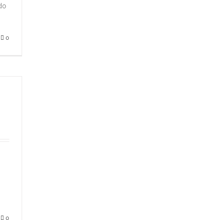
do
0
0