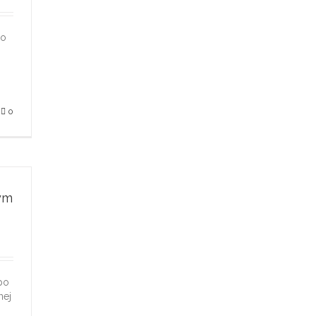
 o
0
ym
po
nej