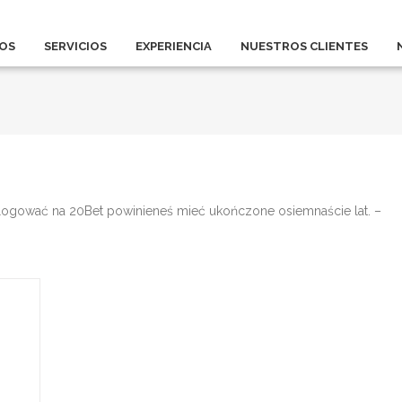
OS
SERVICIOS
EXPERIENCIA
NUESTROS CLIENTES
 zalogować na 20Bet powinieneś mieć ukończone osiemnaście lat. –