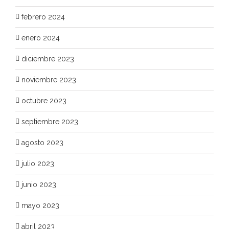
febrero 2024
enero 2024
diciembre 2023
noviembre 2023
octubre 2023
septiembre 2023
agosto 2023
julio 2023
junio 2023
mayo 2023
abril 2023