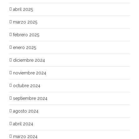
abril 2025
marzo 2025
febrero 2025
enero 2025
diciembre 2024
noviembre 2024
octubre 2024
septiembre 2024
agosto 2024
abril 2024
marzo 2024