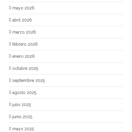
mayo 2026
abril 2026
marzo 2026
febrero 2026
enero 2026
octubre 2025
septiembre 2025
agosto 2025
julio 2025
junio 2025
mayo 2025