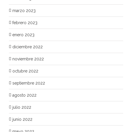
marzo 2023
febrero 2023
enero 2023
diciembre 2022
noviembre 2022
octubre 2022
septiembre 2022
agosto 2022
julio 2022
junio 2022
mayo 2022