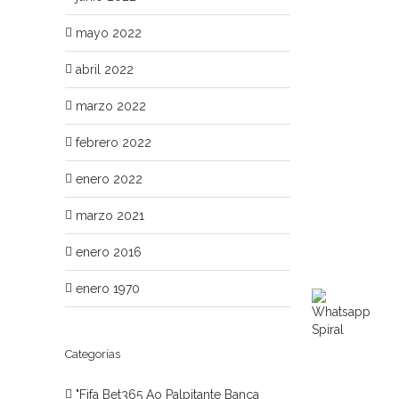
mayo 2022
abril 2022
marzo 2022
febrero 2022
enero 2022
marzo 2021
enero 2016
enero 1970
Categorías
"Fifa Bet365 Ao Palpitante Banca