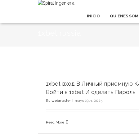
INICIO
QUIÉNES SOM
1xbet russia
1xbet вход В Личный приемную К
Войти в 1xbet И сделать Пароль
By
webmaster
|
mayo 19th, 2025
Read More