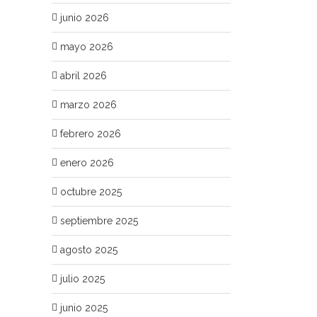
junio 2026
mayo 2026
abril 2026
marzo 2026
febrero 2026
enero 2026
octubre 2025
septiembre 2025
agosto 2025
julio 2025
junio 2025