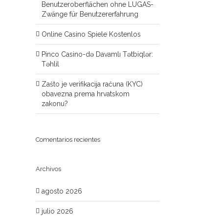
Benutzeroberflächen ohne LUGAS-
Zwänge für Benutzererfahrung
Online Casino Spiele Kostenlos
Pinco Casino-də Davamlı Tətbiqlər:
Təhlil
Zašto je verifikacija računa (KYC)
obavezna prema hrvatskom
zakonu?
Comentarios recientes
Archivos
agosto 2026
julio 2026