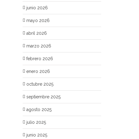
junio 2026
mayo 2026
abril 2026
marzo 2026
febrero 2026
enero 2026
octubre 2025
septiembre 2025
agosto 2025
julio 2025
junio 2025