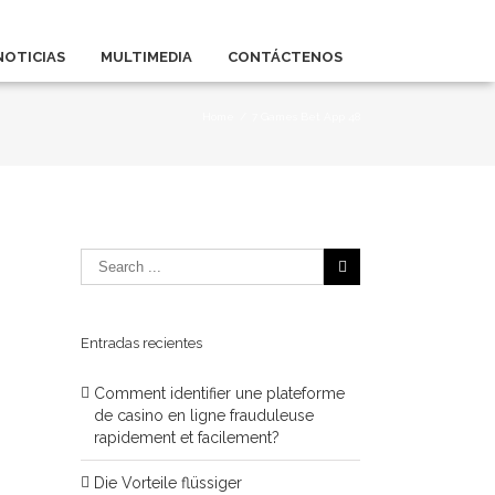
NOTICIAS
MULTIMEDIA
CONTÁCTENOS
Home
/
7 Games Bet App 48
Entradas recientes
Comment identifier une plateforme
de casino en ligne frauduleuse
rapidement et facilement?
Die Vorteile flüssiger