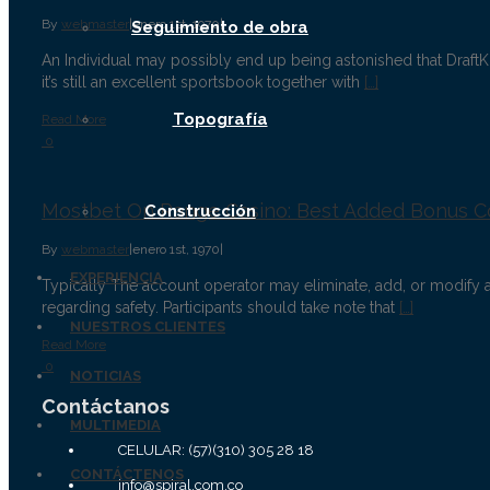
By
webmaster
|
enero 1st, 1970
|
Seguimiento de obra
An Individual may possibly end up being astonished that DraftKin
it’s still an excellent sportsbook together with
[…]
Topografía
Read More
0
Mostbet On Range Casino: Best Added Bonus Co
Construcción
By
webmaster
|
enero 1st, 1970
|
EXPERIENCIA
Typically The account operator may eliminate, add, or modify a
regarding safety. Participants should take note that
[…]
NUESTROS CLIENTES
Read More
0
NOTICIAS
Contáctanos
MULTIMEDIA
CELULAR: (57)(310) 305 28 18
CONTÁCTENOS
info@spiral.com.co