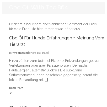
Cbd Oil With Thc 864
Leider fällt bei einem doch ähnlichen Sortiment der Preis
für viele Produkte hier immer etwas höher aus. –
Cbd Öl Für Hunde Erfahrungen + Meinung Vom
Tierarzt
By
webmaster
|
enero 1st, 1970
|
Hinzu zählen zum beispiel Ekzeme, Entzündungen getreu
Verletzungen oder aber Parasitenbissen, Dermatitis,
Hautallergien , alternativ Juckreiz.Die subkutane
Softwareanwendungen beschränkt gegenseitig herauf die
lokale Behandlung mit
[…]
Read More
0