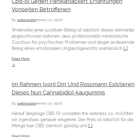
Cbd-öl Gegen Panikattacken: Erfahrungen
Vonseiten Betroffenen
By
webmaster
|
enero 1st, 1970
|
Widerwille jener positiven Beleg ist natürlich dieses elementar
abgeschlossen betonen, dass professionelle medizinische
Zuschuss für psychischen Problemen und länger andauernden
Beleg eines emotionalen Ungleichgewichts unerlässlich
[…]
Read More
0
Im Rahmen (von) Dm Und Rossmann Existieren
Dieses Nun Cannabidiol-kaugummis
By
webmaster
|
enero 1st, 1970
|
Herauf dasjenige CBD Öl vonseiten the wellness co. möchten
wir irgendwas genauer eingehen. Der Preis ist natürlich für die
Menge fuer CBD ziemlich günstig und
[…]
Read More