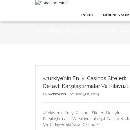
INICIO
QUIÉNES SOM
Monthly Archives:
octubre 
«türkiye’nin En İyi Casinos Siteleri:
Detaylı Karşılaştırmalar Ve Kılavuzl
By
webmaster
|
octubre 31st, 2024
«türkiye’nin En İyi Casinos Siteleri: Detaylı
Karşılaştırmalar Ve KılavuzlaLegal Casino Sitele
Ve Türkiye’deki Yasal Casinolar