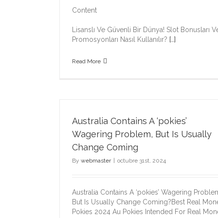
Content
Lisanslı Ve Güvenli Bir Dünya! Slot Bonusları V
Promosyonları Nasıl Kullanılır?
[…]
Read More
Australia Contains A ‘pokies’
Wagering Problem, But Is Usually
Change Coming
By
webmaster
|
octubre 31st, 2024
Australia Contains A ‘pokies’ Wagering Proble
But Is Usually Change Coming?Best Real Mon
Pokies 2024 Au Pokies Intended For Real Mo