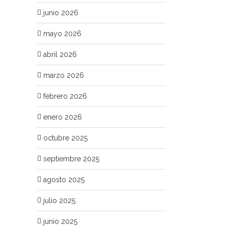
junio 2026
mayo 2026
abril 2026
marzo 2026
febrero 2026
enero 2026
octubre 2025
septiembre 2025
agosto 2025
julio 2025
junio 2025