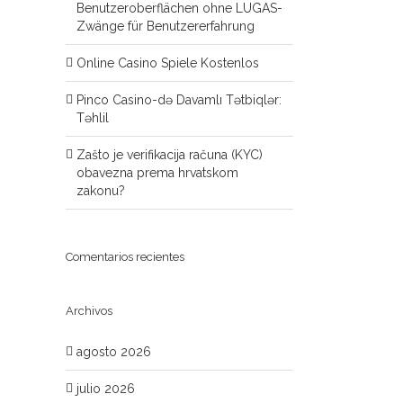
Benutzeroberflächen ohne LUGAS-
Zwänge für Benutzererfahrung
Online Casino Spiele Kostenlos
Pinco Casino-də Davamlı Tətbiqlər:
Təhlil
Zašto je verifikacija računa (KYC)
obavezna prema hrvatskom
zakonu?
Comentarios recientes
Archivos
agosto 2026
julio 2026