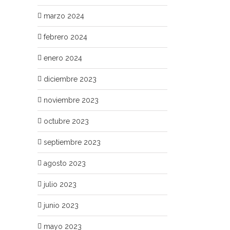
marzo 2024
febrero 2024
enero 2024
diciembre 2023
noviembre 2023
octubre 2023
septiembre 2023
agosto 2023
julio 2023
junio 2023
mayo 2023