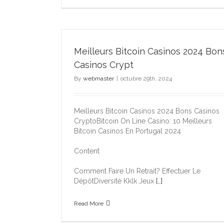
Meilleurs Bitcoin Casinos 2024 Bon
Casinos Crypt
By
webmaster
|
octubre 29th, 2024
Meilleurs Bitcoin Casinos 2024 Bons Casinos
CryptoBitcoin On Line Casino: 10 Meilleurs
Bitcoin Casinos En Portugal 2024
Content
Comment Faire Un Retrait? Effectuer Le
DépôtDiversité Kklk Jeux
[…]
Read More