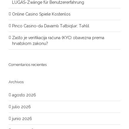
LUGAS-Zwänge für Benutzererfahrung
Online Casino Spiele Kostenlos
Pinco Casino-də Davamlı Tətbiqlər: Təhlil
Zašto je verifikacija računa (KYC) obavezna prema
hrvatskom zakonu?
Comentarios recientes
Archivos
agosto 2026
julio 2026
junio 2026