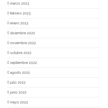
marzo 2023
febrero 2023
enero 2023
diciembre 2022
noviembre 2022
octubre 2022
septiembre 2022
agosto 2022
julio 2022
junio 2022
mayo 2022