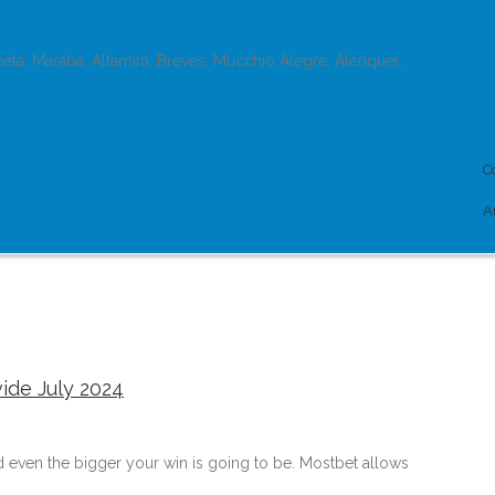
metá, Marabá, Altamira, Breves, Mucchio Alegre, Alenquer,
C
A
ide July 2024
d even the bigger your win is going to be. Mostbet allows