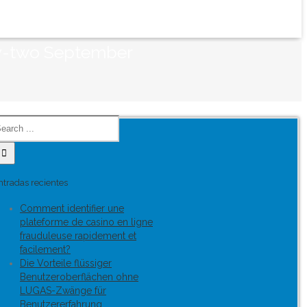
ty-two September
ntradas recientes
Comment identifier une
plateforme de casino en ligne
frauduleuse rapidement et
facilement?
Die Vorteile flüssiger
Benutzeroberflächen ohne
LUGAS-Zwänge für
Benutzererfahrung