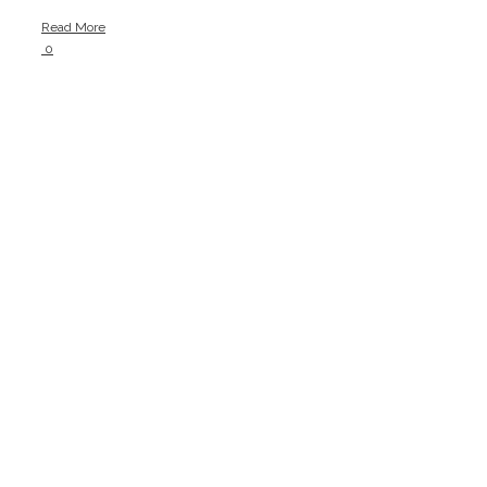
Read More
0