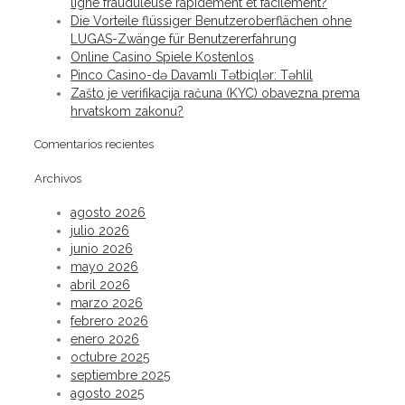
ligne frauduleuse rapidement et facilement?
Die Vorteile flüssiger Benutzeroberflächen ohne
LUGAS-Zwänge für Benutzererfahrung
Online Casino Spiele Kostenlos
Pinco Casino-də Davamlı Tətbiqlər: Təhlil
Zašto je verifikacija računa (KYC) obavezna prema
hrvatskom zakonu?
Comentarios recientes
Archivos
agosto 2026
julio 2026
junio 2026
mayo 2026
abril 2026
marzo 2026
febrero 2026
enero 2026
octubre 2025
septiembre 2025
agosto 2025