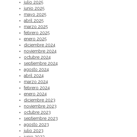
julio 2025
junio 2025
mayo 2025
abril 2025
marzo 2025
febrero 2025
enero 2025
diciembre 2024
noviembre 2024
octubre 2024
septiembre 2024
agosto 2024
abril 2024
marzo 2024
febrero 2024
enero 2024
diciembre 2023
noviembre 2023
octubre 2023
septiembre 2023
agosto 2023
julio 2023
junio 2023