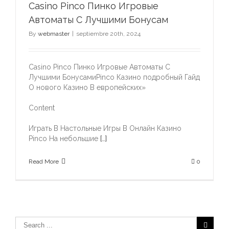
Casino Pinco Пинко Игровые
Автоматы С Лучшими Бонусам
By
webmaster
|
septiembre 20th, 2024
Casino Pinco Пинко Игровые Автоматы С
Лучшими БонусамиPinco Казино подробный Гайд
О нового Казино В европейских»
Content
Играть В Настольные Игры В Онлайн Казино
Pinco На небольшие
[…]
Read More
0