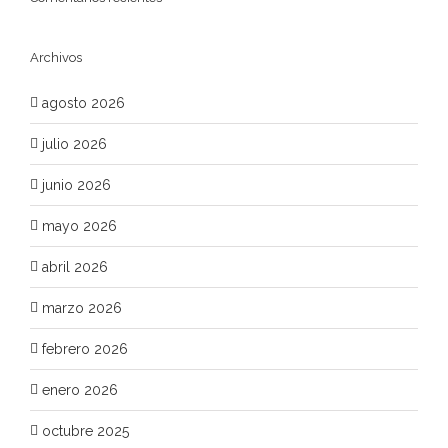
Archivos
agosto 2026
julio 2026
junio 2026
mayo 2026
abril 2026
marzo 2026
febrero 2026
enero 2026
octubre 2025