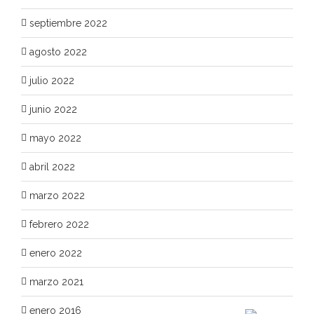
septiembre 2022
agosto 2022
julio 2022
junio 2022
mayo 2022
abril 2022
marzo 2022
febrero 2022
enero 2022
marzo 2021
enero 2016