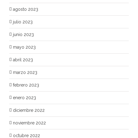
agosto 2023
julio 2023
junio 2023
mayo 2023
abril 2023
marzo 2023
febrero 2023
enero 2023
diciembre 2022
noviembre 2022
octubre 2022