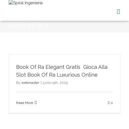
book of ra it
Book Of Ra Elegant Gratis ️ Gioca Alla
Slot Book Of Ra Luxurious Online
By
webmaster
|
junio 15th, 2025
Read More
0