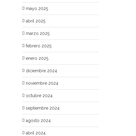
mayo 2025
abril 2025
marzo 2025
febrero 2025
enero 2025
diciembre 2024
noviembre 2024
octubre 2024
septiembre 2024
agosto 2024
abril 2024