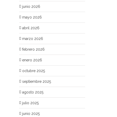
junio 2026
mayo 2026
abril 2026
marzo 2026
febrero 2026
enero 2026
octubre 2025
septiembre 2025
agosto 2025
julio 2025
junio 2025