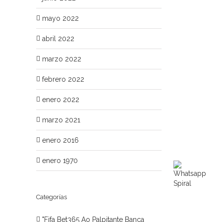
mayo 2022
abril 2022
marzo 2022
febrero 2022
enero 2022
marzo 2021
enero 2016
enero 1970
Categorías
"Fifa Bet365 Ao Palpitante Banca