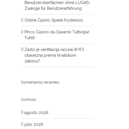
Benutzeroberflächen ohne LUGAS-
Zwänge für Benutzererfahrung
Online Casino Spiele Kostenlos
Pinco Casino-də Davamlı Tətbiqlər:
Təhlil
Zašto je verifikacija računa (KYC)
obavezna prema hrvatskom
zakonu?
Comentarios recientes
Archivos
agosto 2026
julio 2026