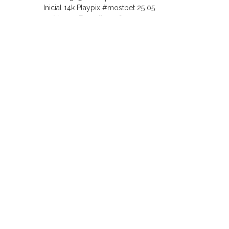
Inicial 14k Playpix #mostbet 25 05
23 Vamos Forrar!" – 106
1 Win 177
1 Win 180
1 Win 220
1 Win 248
1 Win 266
1 Win 40
1 Win 430
1 Win 545
1 Win 776
1 Win 834