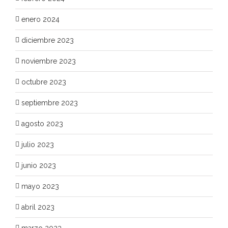
enero 2024
diciembre 2023
noviembre 2023
octubre 2023
septiembre 2023
agosto 2023
julio 2023
junio 2023
mayo 2023
abril 2023