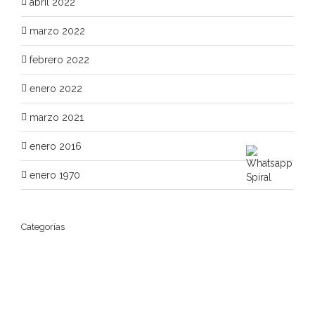
abril 2022
marzo 2022
febrero 2022
enero 2022
marzo 2021
enero 2016
enero 1970
Categorías
"Fifa Bet365 Ao Palpitante Banca Inicial 14k Playpix
#mostbet 25 05 23 Vamos Forrar!" – 106
1 Win 177