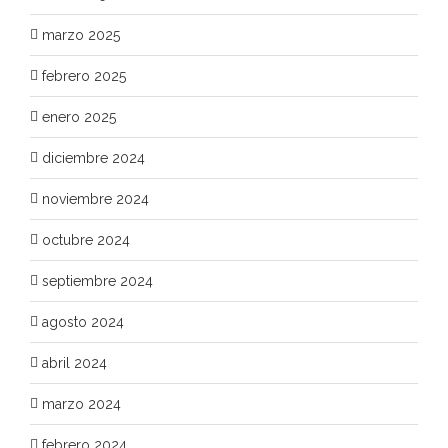
marzo 2025
febrero 2025
enero 2025
diciembre 2024
noviembre 2024
octubre 2024
septiembre 2024
agosto 2024
abril 2024
marzo 2024
febrero 2024