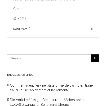
Content
💰1xbet
[…]
Read More
0
Entradas recientes
Comment identifier une plateforme de casino en ligne
frauduleuse rapidement et facilement?
Die Vorteile flüssiger Benutzeroberflächen ohne
LUGAS-Zwänge für Benutzererfahrung