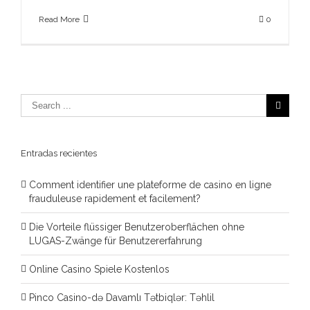
Read More
0
Entradas recientes
Comment identifier une plateforme de casino en ligne
frauduleuse rapidement et facilement?
Die Vorteile flüssiger Benutzeroberflächen ohne
LUGAS-Zwänge für Benutzererfahrung
Online Casino Spiele Kostenlos
Pinco Casino-də Davamlı Tətbiqlər: Təhlil