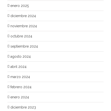
enero 2025
diciembre 2024
noviembre 2024
octubre 2024
septiembre 2024
agosto 2024
abril 2024
marzo 2024
febrero 2024
enero 2024
diciembre 2023