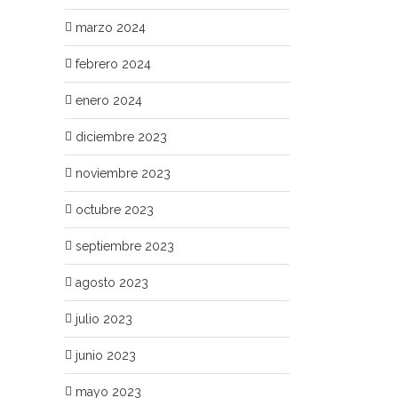
marzo 2024
febrero 2024
enero 2024
diciembre 2023
noviembre 2023
octubre 2023
septiembre 2023
agosto 2023
julio 2023
junio 2023
mayo 2023