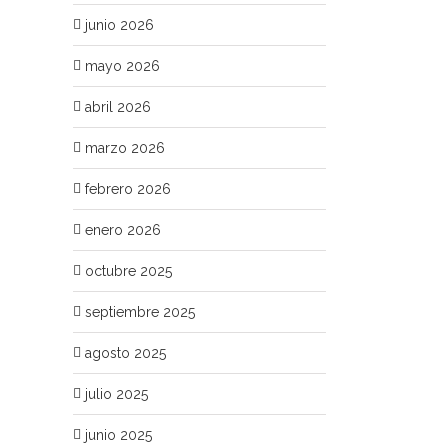
junio 2026
mayo 2026
abril 2026
marzo 2026
febrero 2026
enero 2026
octubre 2025
septiembre 2025
agosto 2025
julio 2025
junio 2025