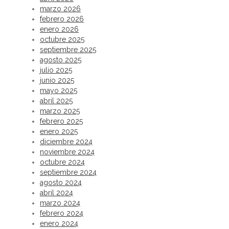
marzo 2026
febrero 2026
enero 2026
octubre 2025
septiembre 2025
agosto 2025
julio 2025
junio 2025
mayo 2025
abril 2025
marzo 2025
febrero 2025
enero 2025
diciembre 2024
noviembre 2024
octubre 2024
septiembre 2024
agosto 2024
abril 2024
marzo 2024
febrero 2024
enero 2024