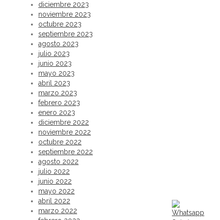
diciembre 2023
noviembre 2023
octubre 2023
septiembre 2023
agosto 2023
julio 2023
junio 2023
mayo 2023
abril 2023
marzo 2023
febrero 2023
enero 2023
diciembre 2022
noviembre 2022
octubre 2022
septiembre 2022
agosto 2022
julio 2022
junio 2022
mayo 2022
abril 2022
marzo 2022