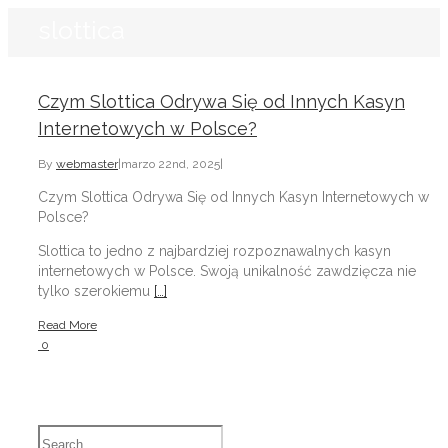
slottica
Czym Slottica Odrywa Się od Innych Kasyn
Internetowych w Polsce?
By
webmaster
|
marzo 22nd, 2025
|
Czym Slottica Odrywa Się od Innych Kasyn Internetowych w
Polsce?
Slottica to jedno z najbardziej rozpoznawalnych kasyn
internetowych w Polsce. Swoją unikalność zawdzięcza nie
tylko szerokiemu
[…]
Read More
0